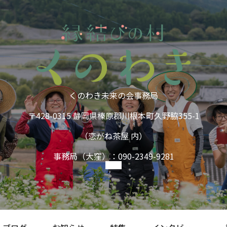
くのわき未来の会事務局
〒428-0315 静岡県榛原郡川根本町久野脇355-1
（恋がね茶屋 内）
事務局（大窪）：090-2349-9281