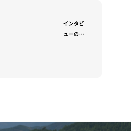
インタビ
ューのサ
ンプル1
ュー
キャッチ
フレーズ
で
が表示さ
を見る
れます