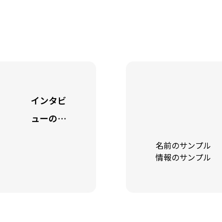
インタビ
アバウト
ューのサ
ンプル4
名前のサンプル
キャッチ
ブログ
情報のサンプル
フレーズ
が表示さ
お知らせ
れます