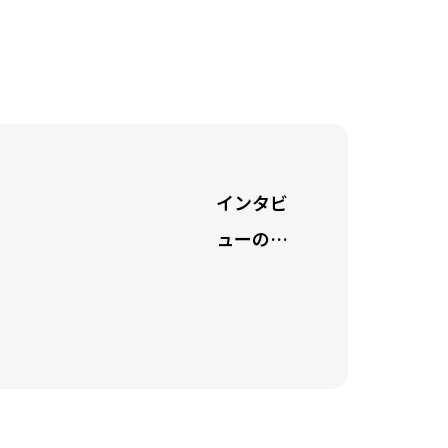
インタビ
ューのサ
ンプル3
キャッチ
フレーズ
が表示さ
れます