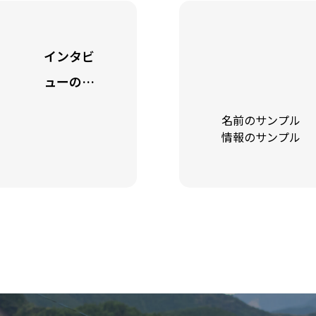
特集
インタビ
ューのサ
ンプル2
インタビ
名前のサンプル
キャッチ
情報のサンプル
フレーズ
TCDデモサイト
が表示さ
設定方法
れます